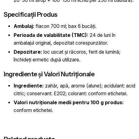
20–30 ml sirop + 100–150 ml lichid per 250 ml băutură).
Specificații Produs
Ambalaj:
flacon 700 ml; bax 6 bucăți.
Perioada de valabilitate (TMC):
24 de luni în
ambalajul original, depozitat corespunzător.
Depozitare:
loc uscat și răcoros, ferit de lumină;
închideți ermetic după utilizare.
Ingrediente și Valori Nutriționale
Ingrediente:
zahăr, apă, arome (alune); acidulant: acid
citric; conservant: E202; colorant: conform etichetei.
Valori nutriționale medii pentru 100 g produs:
conform etichetei.
Greutate
1 kg