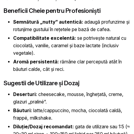
Beneficii Cheie pentru Profesioniști
Semnătură „nutty” autentică:
adaugă profunzime și
rotunjime gustului în rețetele pe bază de cafea.
Compatibilitate excelentă:
se potrivește natural cu
ciocolată, vanilie, caramel și baze lactate (inclusiv
vegetale).
Aromă persistentă:
rămâne clar percepută atât în
băuturi calde, cât și reci.
Sugestii de Utilizare și Dozaj
Deserturi:
cheesecake, mousse, înghețată, creme,
glazuri „praliné”.
Băuturi:
latte/cappuccino, mocha, ciocolată caldă,
frappé, milkshake.
Diluție/Dozaj recomandat:
gata de utilizare sau 1:5 (≈