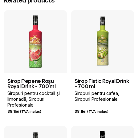
Related products
Aromă
Alune
Brand
Royal Drink
Volum
700 ml
Sirop Pepene Roșu
Sirop Fistic Royal Drink
Royal Drink - 700 ml
- 700 ml
Siropuri pentru cocktail și
Siropuri pentru cafea
limonadă
Siropuri
Siropuri Profesionale
Profesionale
38.1
lei
38.1
lei
(TVA inclus)
(TVA inclus)