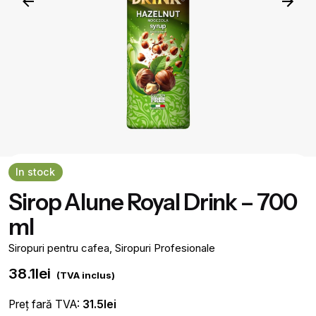
In stock
Sirop Alune Royal Drink – 700
ml
Siropuri pentru cafea
,
Siropuri Profesionale
38.1
lei
(TVA inclus)
Preț fară TVA:
31.5
lei