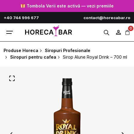
Skip
Tombola Verii este activă — vezi premiile
to
+40 744 996 677
contact@horecabar.ro
content
0
Produse Horeca
Siropuri Profesionale
Siropuri pentru cafea
Sirop Alune Royal Drink – 700 ml