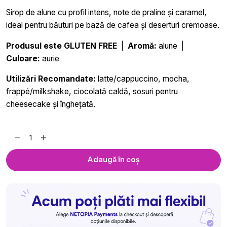
Sirop de alune cu profil intens, note de praline și caramel,
ideal pentru băuturi pe bază de cafea și deserturi cremoase.
Produsul este GLUTEN FREE
|
Aromă:
alune |
Culoare:
aurie
Utilizări Recomandate:
latte/cappuccino, mocha,
frappé/milkshake, ciocolată caldă, sosuri pentru
cheesecake și înghețată.
Cantitate
Sirop
Alune
Adaugă în coș
Royal
Drink
-
700
ml