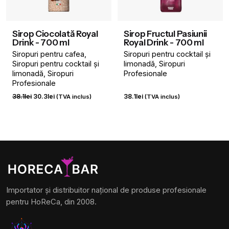
Sirop Ciocolată Royal
Sirop Fructul Pasiunii
Drink - 700 ml
Royal Drink - 700 ml
Siropuri pentru cafea
Siropuri pentru cocktail și
Siropuri pentru cocktail și
limonadă
Siropuri
limonadă
Siropuri
Profesionale
Profesionale
Prețul
Prețul
38.1
lei
30.3
lei
38.1
lei
(TVA inclus)
(TVA inclus)
inițial
curent
a
este:
fost:
30.3lei.
38.1lei.
Importator și distribuitor național de produse profesionale
pentru HoReCa, din 2008.