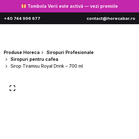
Skip
Tombola Verii este activă — vezi premiile
to
+40 744 996 677
contact@horecabar.ro
content
0
Produse Horeca
Siropuri Profesionale
Siropuri pentru cafea
Sirop Tiramisu Royal Drink – 700 ml