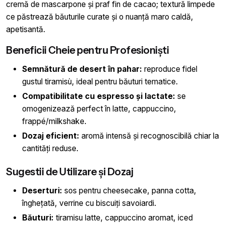
cremă de mascarpone și praf fin de cacao; textură limpede
ce păstrează băuturile curate și o nuanță maro caldă,
apetisantă.
Beneficii Cheie pentru Profesioniști
Semnătură de desert în pahar:
reproduce fidel
gustul tiramisù, ideal pentru băuturi tematice.
Compatibilitate cu espresso și lactate:
se
omogenizează perfect în latte, cappuccino,
frappé/milkshake.
Dozaj eficient:
aromă intensă și recognoscibilă chiar la
cantități reduse.
Sugestii de Utilizare și Dozaj
Deserturi:
sos pentru cheesecake, panna cotta,
înghețată, verrine cu biscuiți savoiardi.
Băuturi:
tiramisu latte, cappuccino aromat, iced