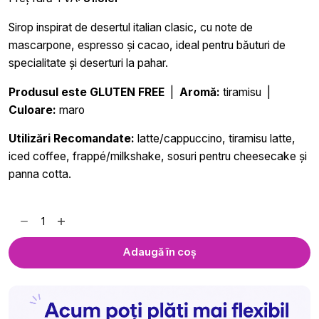
Sirop inspirat de desertul italian clasic, cu note de
mascarpone, espresso și cacao, ideal pentru băuturi de
specialitate și deserturi la pahar.
Produsul este GLUTEN FREE
|
Aromă:
tiramisu |
Culoare:
maro
Utilizări Recomandate:
latte/cappuccino, tiramisu latte,
iced coffee, frappé/milkshake, sosuri pentru cheesecake și
panna cotta.
Cantitate
Sirop
Tiramisu
Adaugă în coș
Royal
Drink
-
700