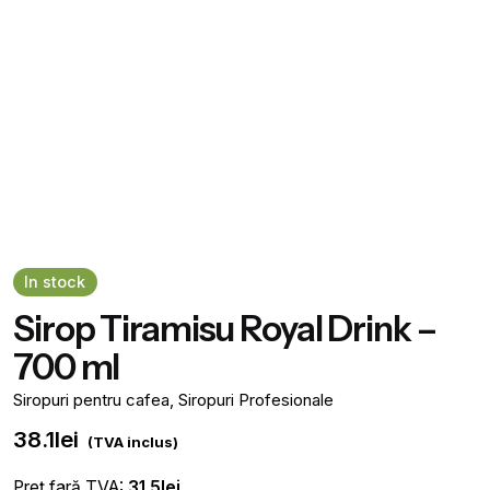
In stock
Sirop Tiramisu Royal Drink –
700 ml
Siropuri pentru cafea
,
Siropuri Profesionale
38.1
lei
(TVA inclus)
Preț fară TVA:
31.5
lei