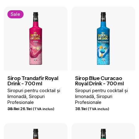
Sale
Sirop Trandafir Royal
Sirop Blue Curacao
Drink - 700 ml
Royal Drink - 700 ml
Siropuri pentru cocktail și
Siropuri pentru cocktail și
limonadă
Siropuri
limonadă
Siropuri
Profesionale
Profesionale
Prețul
Prețul
38.1
lei
26.1
lei
38.1
lei
(TVA inclus)
(TVA inclus)
inițial
curent
a
este:
fost:
26.1lei.
38.1lei.