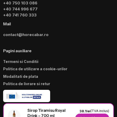
+40 750 103 086
+40 744 996 677
+40 741 760 333
Mail
contact@horecabar.ro
Pagini auxiliare
Termeni si Conditii
Politica de utilizare a cookie-urilor
Modalitati de plata
Politica de livrare si retur
Sirop Tiramisu Royal
38.1
lei
(TVA inclus)
Drink – 700 ml