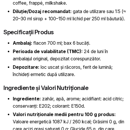
coffee, frappé, milkshake.
Diluție/Dozaj recomandat:
gata de utilizare sau 1:5 (≈
20–30 ml sirop + 100–150 ml lichid per 250 ml băutură).
Specificații Produs
Ambalaj:
flacon 700 ml; bax 6 bucăți.
Perioada de valabilitate (TMC):
24 de luni în
ambalajul original, depozitat corespunzător.
Depozitare:
loc uscat și răcoros, ferit de lumină;
închideți ermetic după utilizare.
Ingrediente și Valori Nutriționale
Ingrediente:
zahăr, apă, arome; acidifiant: acid citric;
conservanți: E202; colorant: E150d.
Valori nutriționale medii pentru 100 g produs:
Valoare energetică 1087 kJ / 260 kcal; Grăsimi 0 g, din
care acizi grași saturați 0 g; Glucide 65 g, din care