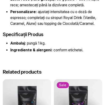
rece; amestecați până la dizolvare completă.
Personalizare:
ajustați intensitatea cu o doză de
espresso; completați cu siropuri Royal Drink (Vanilie,
Caramel, Alune) sau topping de Ciocolată/Caramel.
Specificații Produs
Ambalaj:
pungă 1 kg.
Ingrediente & alergeni:
conform etichetei.
Greutate
1 kg
Related products
Aromă
Ice Coffee
Sale
Brand
Royal