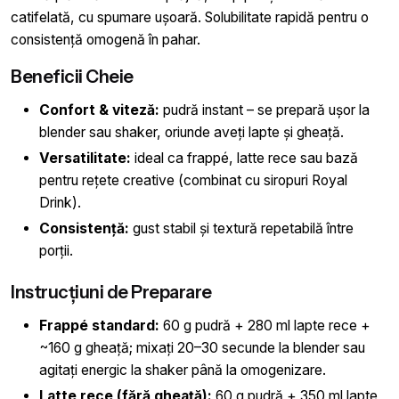
catifelată, cu spumare ușoară. Solubilitate rapidă pentru o
consistență omogenă în pahar.
Beneficii Cheie
Confort & viteză:
pudră instant – se prepară ușor la
blender sau shaker, oriunde aveți lapte și gheață.
Versatilitate:
ideal ca frappé, latte rece sau bază
pentru rețete creative (combinat cu siropuri Royal
Drink).
Consistență:
gust stabil și textură repetabilă între
porții.
Instrucțiuni de Preparare
Frappé standard:
60 g pudră + 280 ml lapte rece +
~160 g gheață; mixați 20–30 secunde la blender sau
agitați energic la shaker până la omogenizare.
Latte rece (fără gheață):
60 g pudră + 350 ml lapte