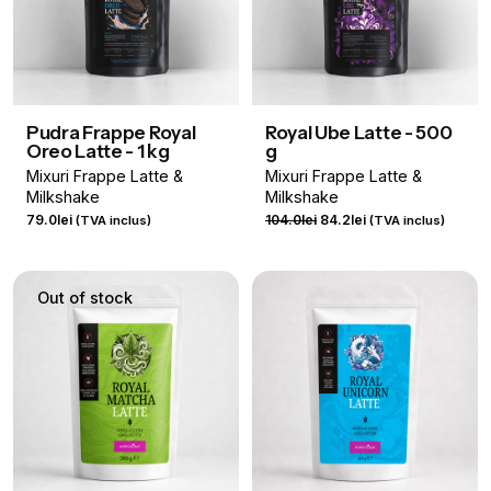
Pudra Frappe Royal
Royal Ube Latte - 500
Oreo Latte - 1 kg
g
Mixuri Frappe Latte &
Mixuri Frappe Latte &
Milkshake
Milkshake
Prețul
Prețul
79.0
lei
104.0
lei
84.2
lei
(TVA inclus)
(TVA inclus)
inițial
curent
a
este:
fost:
84.2lei.
Out of stock
104.0lei.