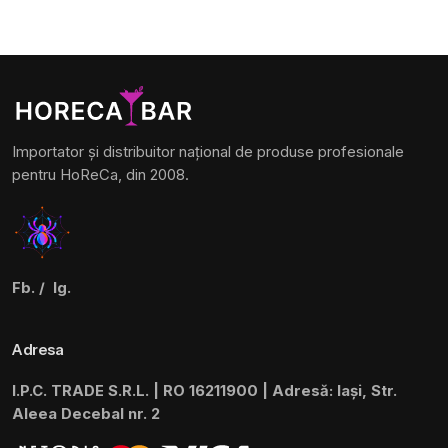
a
este:
fost:
78.0lei.
85.0lei.
Importator și distribuitor național de produse profesionale
pentru HoReCa, din 2008.
Fb.
/
Ig.
Adresa
I.P.C. TRADE S.R.L. | RO 16211900 | Adresă: Iași, Str.
Aleea Decebal nr. 2