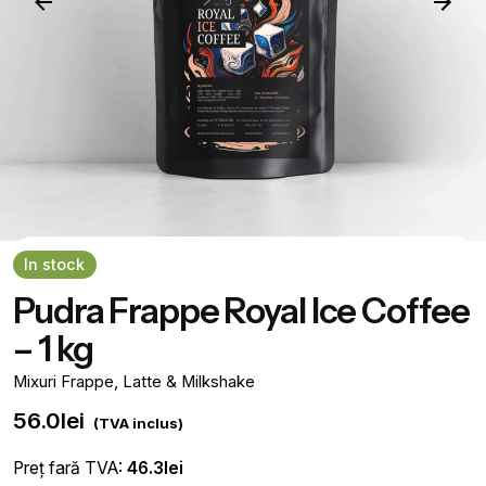
In stock
Pudra Frappe Royal Ice Coffee
– 1 kg
Mixuri Frappe, Latte & Milkshake
56.0
lei
(TVA inclus)
Preț fară TVA:
46.3
lei