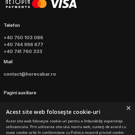
Telefon
+40 750 103 086
+40 744 996 677
+40 741 760 333
Mail
contact@horecabar.ro
Pagini auxiliare
Termeni si Conditii
×
Acest site web folosește cookie-uri
Politica de utilizare a cookie-urilor
Acest site web folosește cookie-uri pentru a îmbunătăți experiența
Modalitati de plata
utilizatorului. Prin utilizarea site-ului nostru web, sunteți de acord cu
Politica de livrare si retur
toate cookie-urile în conformitate cu Politica noastră privind cookie-