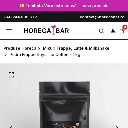
Skip
Tombola Verii este activă — vezi premiile
to
+40 744 996 677
contact@horecabar.ro
content
0
Produse Horeca
Mixuri Frappe, Latte & Milkshake
Pudra Frappe Royal Ice Coffee – 1 kg