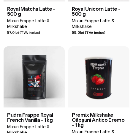
Royal Matcha Latte -
Royal Unicorn Latte -
500 g
500 g
Mixuri Frappe Latte &
Mixuri Frappe Latte &
Milkshake
Milkshake
57.0
lei
59.0
lei
(TVA inclus)
(TVA inclus)
Pudra Frappe Royal
Premix Milkshake
French Vanilla - 1 kg
Căpșuni Antico Eremo
- 1 kg
Mixuri Frappe Latte &
Mixuri Frappe Latte &
Milkshake