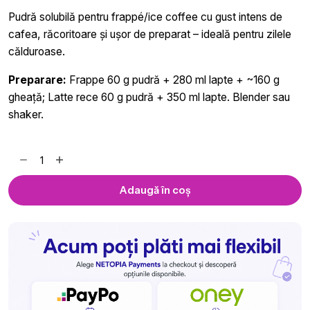
Pudră solubilă pentru frappé/ice coffee cu gust intens de
cafea, răcoritoare și ușor de preparat – ideală pentru zilele
călduroase.
Preparare:
Frappe 60 g pudră + 280 ml lapte + ~160 g
gheață; Latte rece 60 g pudră + 350 ml lapte. Blender sau
shaker.
Cantitate
Pudra
Frappe
Adaugă în coș
Royal
Ice
Coffee
-
1
kg