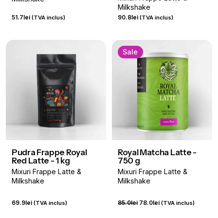
Milkshake
51.7
lei
90.8
lei
(TVA inclus)
(TVA inclus)
Sale
Pudra Frappe Royal
Royal Matcha Latte -
Red Latte - 1 kg
750 g
Mixuri Frappe Latte &
Mixuri Frappe Latte &
Milkshake
Milkshake
Prețul
Prețul
69.9
lei
85.0
lei
78.0
lei
(TVA inclus)
(TVA inclus)
inițial
curent