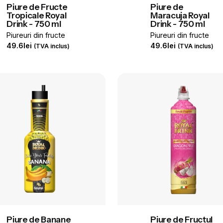
Piure de Fructe
Piure de
Tropicale Royal
Maracuja Royal
Drink - 750 ml
Drink - 750 ml
Piureuri din fructe
Piureuri din fructe
49.6
lei
49.6
lei
(TVA inclus)
(TVA inclus)
Piure de Banane
Piure de Fructul