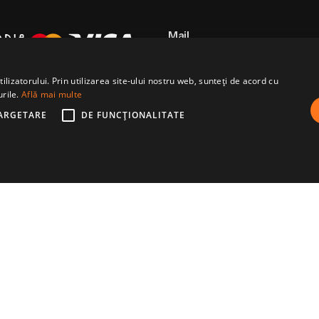
Mail
contact@horecabar.ro
lizatorului. Prin utilizarea site-ului nostru web, sunteți de acord cu
urile.
Află mai multe
ARGETARE
DE FUNCŢIONALITATE