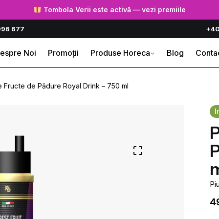
Tombola Verii este activă — vezi premiile
996 677
+40
espre Noi
Promoții
Produse Horeca
Blog
Conta
e Fructe de Pădure Royal Drink – 750 ml
I
P
P
m
Piu
4