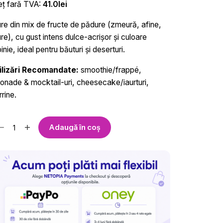
eț fară TVA:
41.0
lei
ure din mix de fructe de pădure (zmeură, afine,
re), cu gust intens dulce-acrișor și culoare
inie, ideal pentru băuturi și deserturi.
ilizări Recomandate:
smoothie/frappé,
monade & mocktail-uri, cheesecake/iaurturi,
rrine.
ntitate
Adaugă în coș
ure
ucte
dure
yal
ink