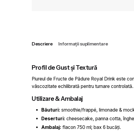
Descriere
Informații suplimentare
Profil de Gust și Textură
Piureul de Fructe de Pădure Royal Drink este conc
vâscozitate echilibrată pentru turnare controlată.
Utilizare & Ambalaj
Băuturi:
smoothie/frappé, limonade & mocktai
Deserturi:
cheesecake, panna cotta, îngheța
Ambalaj:
flacon 750 ml; bax 6 bucăți.