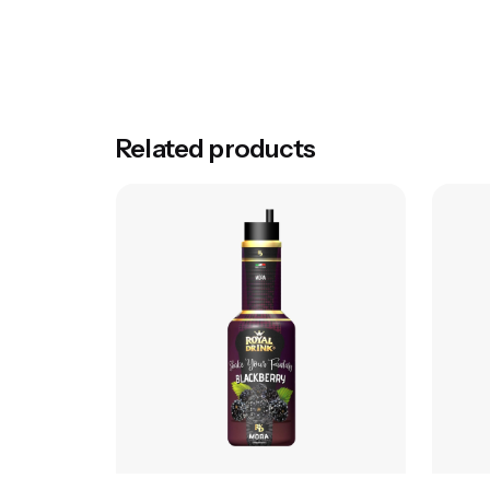
Greutate
Aromă
Brand
Related products
Volum