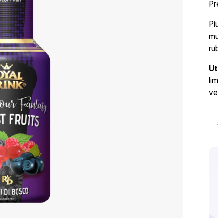
Pr
Pi
mu
rub
Ut
li
ve
Ca
Pi
de
Fr
de
Pă
Ro
Dr
-