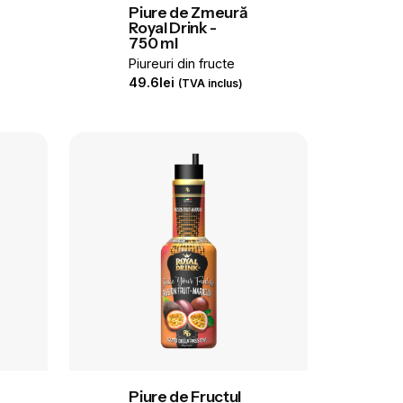
Piure de Zmeură
Royal Drink -
750 ml
Piureuri din fructe
49.6
lei
(TVA inclus)
Piure de Fructul