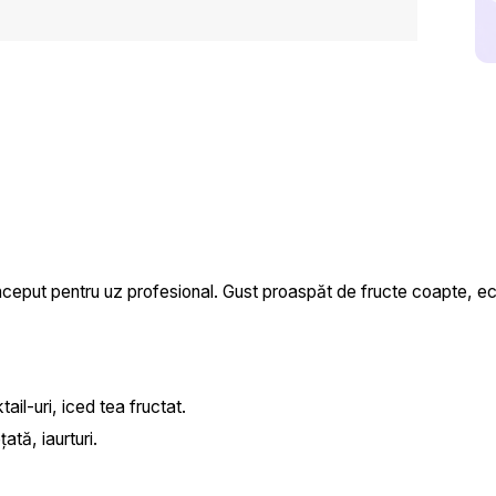
75
ml
eput pentru uz profesional. Gust proaspăt de fructe coapte, echil
l-uri, iced tea fructat.
tă, iaurturi.