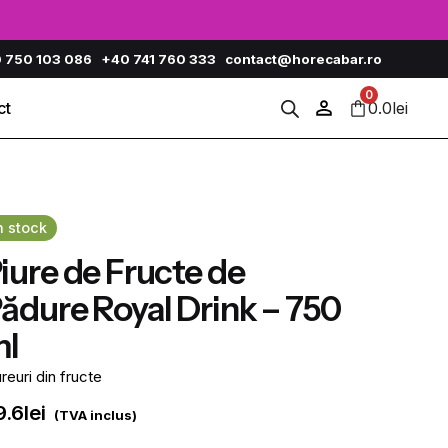
 750 103 086
+40 741 760 333
contact@horecabar.ro
0
0.0
lei
ct
n stock
iure de Fructe de
ădure Royal Drink – 750
l
reuri din fructe
9.6
lei
(TVA inclus)