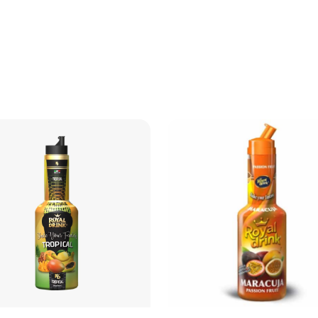
1 kg
Fructe de pădure
Royal Drink
750 ml