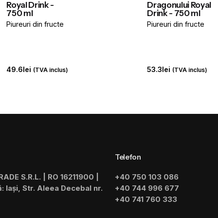
Royal Drink -
Dragonului Royal
750 ml
Drink - 750 ml
Piureuri din fructe
Piureuri din fructe
49.6
lei
53.3
lei
(TVA inclus)
(TVA inclus)
Telefon
TRADE S.R.L. | RO 16211900 |
+40 750 103 086
 Iași, Str. Aleea Decebal nr.
+40 744 996 677
+40 741 760 333