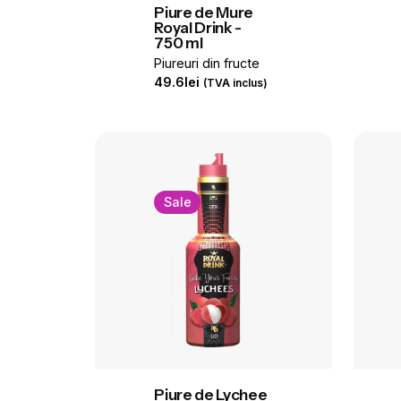
Piure de Mure
Royal Drink -
750 ml
Piureuri din fructe
49.6
lei
(TVA inclus)
Sale
Piure de Lychee