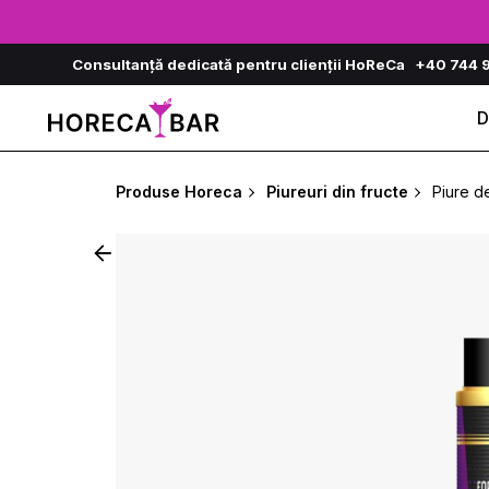
Skip
to
Consultanță dedicată pentru clienții HoReCa
+40 744 
content
D
Produse Horeca
Piureuri din fructe
Piure d