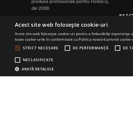
produse profesionale pentru HoReCa,
din 2008.
Acest site web folosește cookie-uri
Acest site web folosește cookie-uri pentru a îmbunătăți experiența uti
toate cookie-urile în conformitate cu Politica noastră privind cookie-
STRICT NECESARE
DE PERFORMANȚĂ
DE T
NECLASIFICATE
ARATĂ DETALIILE
Fb.
/
Ig.
© 2026 Horecabar. All rights reserved