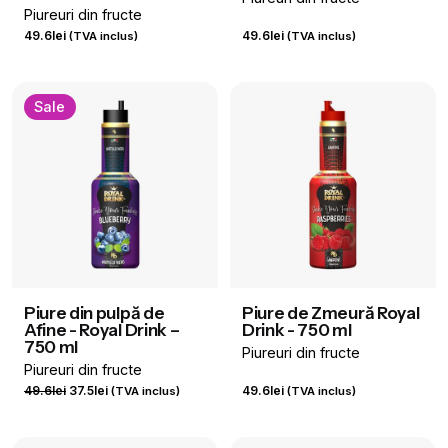
Piureuri din fructe
49.6
lei
49.6
lei
(TVA inclus)
(TVA inclus)
Sale
Piure din pulpă de
Piure de Zmeură Royal
Afine - Royal Drink –
Drink - 750 ml
750 ml
Piureuri din fructe
Piureuri din fructe
Prețul
Prețul
49.6
lei
37.5
lei
49.6
lei
(TVA inclus)
(TVA inclus)
inițial
curent
a
este: