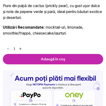
Piure din pulpă de cactus (prickly pear), cu gust ușor dulce
și note de pepene verde și pară, ideal pentru băuturi exotice
și deserturi.
Utilizări Recomandate:
mocktail-uri, limonade,
smoothie/frappé, cheesecake/iaurturi.
Cantitate
Piure
de
Adaugă în coș
Cactus
Royal
Drink
-
750
ml