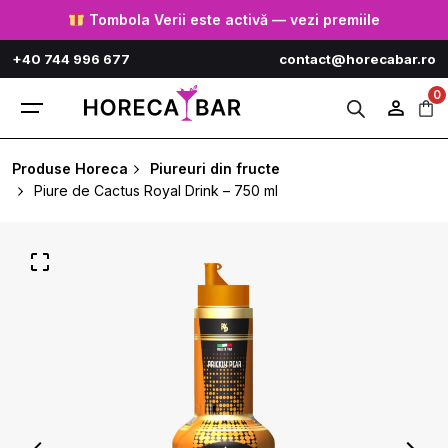
Skip
Tombola Verii este activă — vezi premiile
to
+40 744 996 677
contact@horecabar.ro
content
0
Produse Horeca
Piureuri din fructe
Piure de Cactus Royal Drink – 750 ml