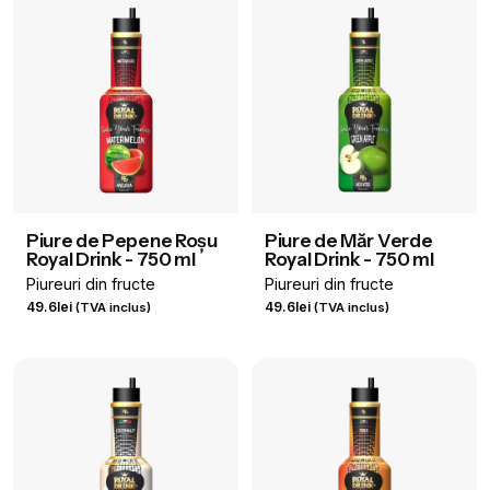
fost:
37.5lei.
49.6lei.
Piure de Pepene Roșu
Piure de Măr Verde
Royal Drink - 750 ml
Royal Drink - 750 ml
Piureuri din fructe
Piureuri din fructe
49.6
lei
49.6
lei
(TVA inclus)
(TVA inclus)