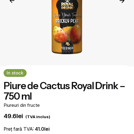
In stock
Piure de Cactus Royal Drink –
750 ml
Piureuri din fructe
49.6
lei
(TVA inclus)
Preț fară TVA:
41.0
lei