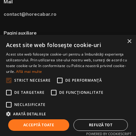
Mail
contact@horecabar.ro
Pagini auxiliare
×
Acest site web folosește cookie-uri
Termeni si Conditii
Acest site web folosește cookie-uri pentru a îmbunătăți experiența
Politica de utilizare a cookie-urilor
utilizatorului. Prin utilizarea site-ului nostru web, sunteți de acord cu
Modalitati de plata
toate cookie-urile în conformitate cu Politica noastră privind cookie-
urile.
Află mai multe
Politica de livrare si retur
STRICT NECESARE
DE PERFORMANȚĂ
DE TARGETARE
DE FUNCŢIONALITATE
Piure de Cactus Royal
49.6
lei
(TVA inclus)
Drink – 750 ml
Adaugă în coș
NECLASIFICATE
Piureuri din fructe
ARATĂ DETALIILE
ACCEPTĂ TOATE
REFUZĂ TOT
© 2026 Horecabar. All rights reserved
POWERED BY COOKIESCRIPT