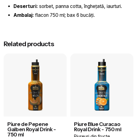
Deserturi:
sorbet, panna cotta, înghețată, iaurturi.
Ambalaj:
flacon 750 ml; bax 6 bucăți.
Greutate
1 kg
Related products
Aromă
Cactus
Brand
Royal Drink
Volum
750 ml
Piure de Pepene
Piure Blue Curacao
Galben Royal Drink -
Royal Drink - 750 ml
750 ml
Piureuri din fructe