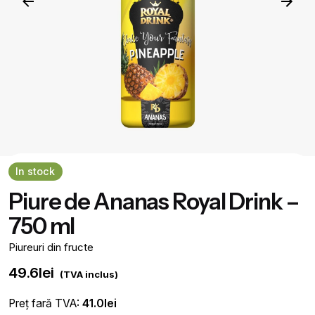
In stock
Piure de Ananas Royal Drink –
750 ml
Piureuri din fructe
49.6
lei
(TVA inclus)
Preț fară TVA:
41.0
lei