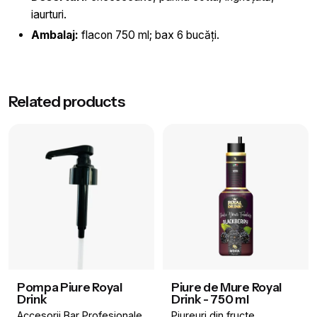
iaurturi.
Ambalaj:
flacon 750 ml; bax 6 bucăți.
Greutate
1 kg
Related products
Aromă
Ananas
Brand
Royal Drink
Volum
750 ml
Pompa Piure Royal
Piure de Mure Royal
Drink
Drink - 750 ml
Accesorii Bar Profesionale
Piureuri din fructe