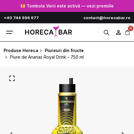
Skip
Tombola Verii este activă — vezi premiile
to
+40 744 996 677
contact@horecabar.ro
content
0
Produse Horeca
Piureuri din fructe
Piure de Ananas Royal Drink – 750 ml