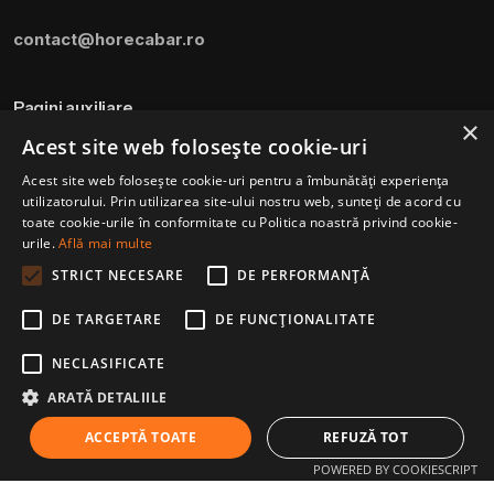
contact@horecabar.ro
Pagini auxiliare
×
Acest site web folosește cookie-uri
Termeni si Conditii
Acest site web folosește cookie-uri pentru a îmbunătăți experiența
Politica de utilizare a cookie-urilor
utilizatorului. Prin utilizarea site-ului nostru web, sunteți de acord cu
Modalitati de plata
toate cookie-urile în conformitate cu Politica noastră privind cookie-
urile.
Află mai multe
Politica de livrare si retur
STRICT NECESARE
DE PERFORMANȚĂ
DE TARGETARE
DE FUNCŢIONALITATE
Piure de Ananas
49.6
lei
(TVA inclus)
Royal Drink – 750 ml
Adaugă în coș
NECLASIFICATE
Piureuri din fructe
ARATĂ DETALIILE
ACCEPTĂ TOATE
REFUZĂ TOT
© 2026 Horecabar. All rights reserved
POWERED BY COOKIESCRIPT
Powered by
cevaconcret.ro