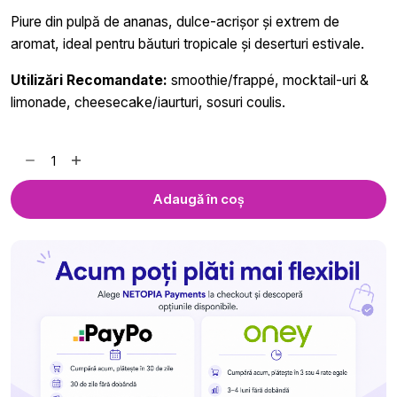
Piure din pulpă de ananas, dulce-acrișor și extrem de
aromat, ideal pentru băuturi tropicale și deserturi estivale.
Utilizări Recomandate:
smoothie/frappé, mocktail-uri &
limonade, cheesecake/iaurturi, sosuri coulis.
Cantitate
Piure
de
Adaugă în coș
Ananas
Royal
Drink
-
750
ml