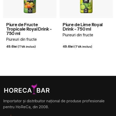
Piure de Fructe
Piure de Lime Royal
Tropicale Royal Drink -
Drink - 750 ml
750 ml
Piureuri din fructe
Piureuri din fructe
49.6
lei
49.6
lei
(TVA inclus)
(TVA inclus)
Importator și distribuitor național de produse profesionale
pentru HoReCa, din 2008.