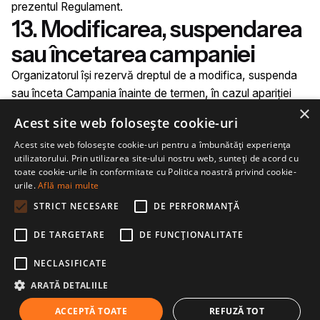
prezentul Regulament.
13. Modificarea, suspendarea
sau încetarea campaniei
Organizatorul își rezervă dreptul de a modifica, suspenda
sau înceta Campania înainte de termen, în cazul apariției
×
unor situații de forță majoră, caz fortuit, modificări
Acest site web folosește cookie-uri
legislative, probleme tehnice sau alte situații care fac
Acest site web folosește cookie-uri pentru a îmbunătăți experiența
imposibilă sau dificilă desfășurarea Campaniei în condiții
utilizatorului. Prin utilizarea site-ului nostru web, sunteți de acord cu
normale.
toate cookie-urile în conformitate cu Politica noastră privind cookie-
Orice modificare va fi publicată pe horecabar.ro, prin
urile.
Află mai multe
actualizarea prezentului Regulament sau printr-un anunț
STRICT NECESARE
DE PERFORMANȚĂ
separat.
14. Reclamații și litigii
DE TARGETARE
DE FUNCŢIONALITATE
Eventualele reclamații privind desfășurarea Campaniei pot
NECLASIFICATE
fi transmise la adresa de email
contact@horecabar.ro
,
ARATĂ DETALIILE
în termen de maximum 10 zile lucrătoare de la data
ACCEPTĂ TOATE
REFUZĂ TOT
publicării câștigătorilor.