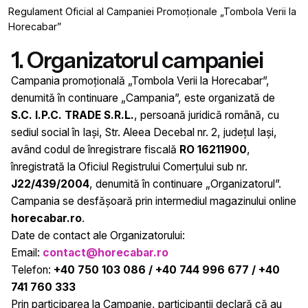
Regulament Oficial al Campaniei Promoționale „Tombola Verii la
Horecabar”
1. Organizatorul campaniei
Campania promoțională „Tombola Verii la Horecabar”,
denumită în continuare „Campania”, este organizată de
S.C. I.P.C. TRADE S.R.L.
, persoană juridică română, cu
sediul social în Iași, Str. Aleea Decebal nr. 2, județul Iași,
având codul de înregistrare fiscală
RO 16211900
,
înregistrată la Oficiul Registrului Comerțului sub nr.
J22/439/2004
, denumită în continuare „Organizatorul”.
Campania se desfășoară prin intermediul magazinului online
horecabar.ro
.
Date de contact ale Organizatorului:
Email:
contact@horecabar.ro
Telefon:
+40 750 103 086 / +40 744 996 677 / +40
741 760 333
Prin participarea la Campanie, participanții declară că au