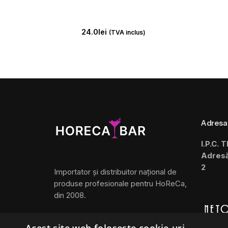
24.0
lei
(TVA inclus)
Adresa
I.P.C. 
Adresă:
2
Importator și distribuitor național de
produse profesionale pentru HoReCa,
din 2008.