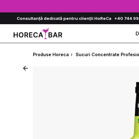
Skip
to
Consultanță dedicată pentru clienții HoReCa
+40 744 99
content
D
Produse Horeca
Sucuri Concentrate Profesi