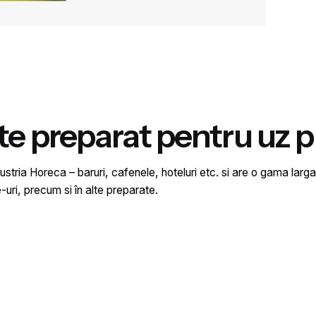
 preparat pentru uz pr
stria Horeca – baruri, cafenele, hoteluri etc. si are o gama larga de
e-uri, precum si în alte preparate.
1 kg
Lime