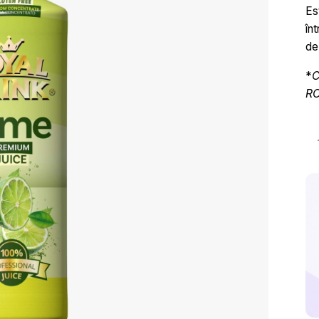
Es
în
de
*
C
RO
Ca
Su
Co
de
Li
Ro
Dr
-
75
ml