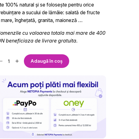
fost:
25.0lei.
te 100% natural și se folosește pentru orice
27.8lei.
trebuințare a sucului de lămâie: salată de fructe
 mare, înghețată, granita, maioneză …
omenzile cu valoarea totala mai mare de 400
N beneficiaza de livrare gratuita.
ntitate
Adaugă în coș
c
ncentrat
me
yal
ink
0