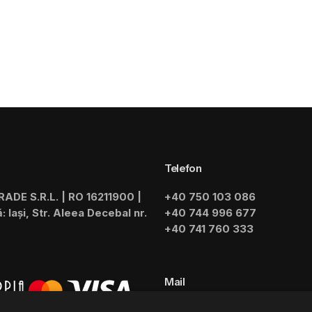
Telefon
TRADE S.R.L. | RO 16211900 |
+40 750 103 086
 Iași, Str. Aleea Decebal nr.
+40 744 996 677
+40 741 760 333
Mail
contact@horecabar.ro