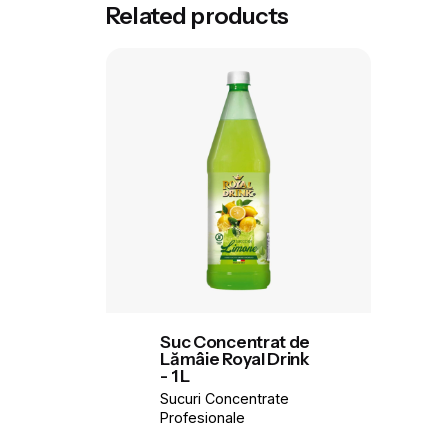
Brand
Related products
Volum
Suc Concentrat de
Lămâie Royal Drink
- 1 L
Sucuri Concentrate
Profesionale