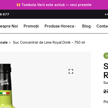
Tombola Verii este activă — vezi premiile
6 677
+
espre Noi
Promoții
Produse Horeca
Blog
Conta
onale
Suc Concentrat de Lime Royal Drink – 750 ml
I
S
R
Su
2
Pr