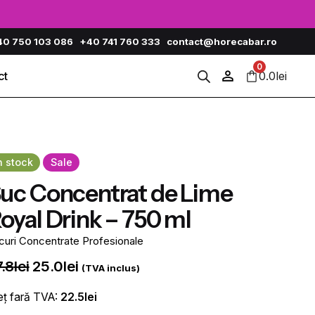
40 750 103 086
+40 741 760 333
contact@horecabar.ro
0
0.0
lei
ct
n stock
Sale
uc Concentrat de Lime
oyal Drink – 750 ml
curi Concentrate Profesionale
Prețul
Prețul
7.8
lei
25.0
lei
(TVA inclus)
inițial
curent
eț fară TVA:
22.5
lei
a
este: