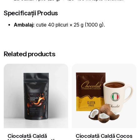
Specificații Produs
Ambalaj:
cutie 40 plicuri × 25 g (1000 g).
Greutate
1 kg
Related products
Aromă
Albă
Brand
Chocolat
Gramaj Plic
40 × 25 g
Ciocolată Caldă
Ciocolată Caldă Cocos