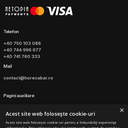
Telefon
+40 750 103 086
+40 744 996 677
+40 741 760 333
Mail
contact@horecabar.ro
Pagini auxiliare
Termeni si Conditii
×
Acest site web folosește cookie-uri
Politica de utilizare a cookie-urilor
Acest site web folosește cookie-uri pentru a îmbunătăți experiența
Modalitati de plata
utilizatorului. Prin utilizarea site-ului nostru web, sunteți de acord cu