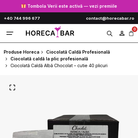
Skip
Tombola Verii este activă — vezi premiile
to
+40 744 996 677
contact@horecabar.ro
content
0
Produse Horeca
Ciocolată Caldă Profesională
Ciocolată caldă la plic profesională
Ciocolată Caldă Albă Chocolat – cutie 40 plicuri