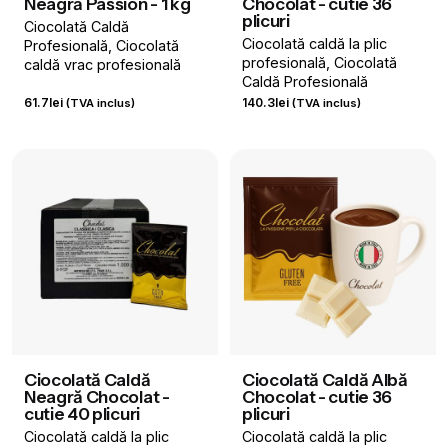
Neagră Passion - 1 kg
Chocolat - cutie 36
plicuri
Ciocolată Caldă
Ciocolată caldă la plic
Profesională
Ciocolată
profesională
Ciocolată
caldă vrac profesională
Caldă Profesională
61.7
lei
140.3
lei
(TVA inclus)
(TVA inclus)
Ciocolată Caldă
Ciocolată Caldă Albă
Neagră Chocolat -
Chocolat - cutie 36
cutie 40 plicuri
plicuri
Ciocolată caldă la plic
Ciocolată caldă la plic