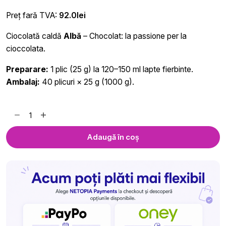
Preț fară TVA:
92.0
lei
Ciocolată caldă
Albă
– Chocolat: la passione per la
cioccolata.
Preparare:
1 plic (25 g) la 120–150 ml lapte fierbinte.
Ambalaj:
40 plicuri × 25 g (1000 g).
Cantitate
Ciocolată
Caldă
Adaugă în coș
Albă
Chocolat
-
cutie
40
plicuri