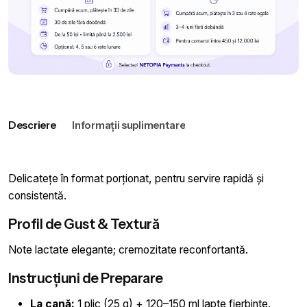
Descriere
Informații suplimentare
Delicatețe în format porționat, pentru servire rapidă și
consistentă.
Profil de Gust & Textură
Note lactate elegante; cremozitate reconfortantă.
Instrucțiuni de Preparare
La cană:
1 plic (25 g) + 120–150 ml lapte fierbinte.