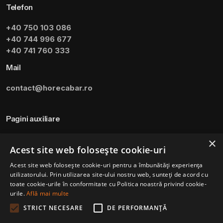
Telefon
+40 750 103 086
+40 744 996 677
+40 741 760 333
Mail
contact@horecabar.ro
Pagini auxiliare
Termeni si Conditii
×
Acest site web folosește cookie-uri
Politica de utilizare a cookie-urilor
Acest site web folosește cookie-uri pentru a îmbunătăți experiența
Modalitati de plata
utilizatorului. Prin utilizarea site-ului nostru web, sunteți de acord cu
Politica de livrare si retur
toate cookie-urile în conformitate cu Politica noastră privind cookie-
urile.
Află mai multe
STRICT NECESARE
DE PERFORMANȚĂ
Ceai Wild Berry