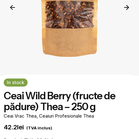
In stock
Ceai Wild Berry (fructe de
pădure) Thea – 250 g
Ceai Vrac Thea
,
Ceaiuri Profesionale Thea
42.2
lei
(TVA inclus)