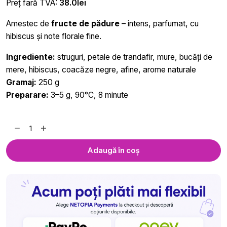
Preț fară TVA:
38.0
lei
Amestec de
fructe de pădure
– intens, parfumat, cu
hibiscus și note florale fine.
Ingrediente:
struguri, petale de trandafir, mure, bucăți de
mere, hibiscus, coacăze negre, afine, arome naturale
Gramaj:
250 g
Preparare:
3–5 g, 90°C, 8 minute
Cantitate
Ceai
Wild
Adaugă în coș
Berry
(fructe
de
pădure)
Thea
-