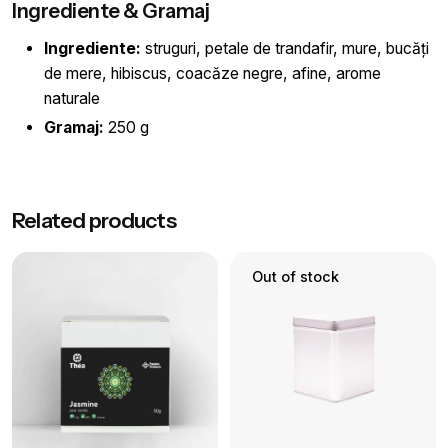
Ingrediente & Gramaj
Ingrediente:
struguri, petale de trandafir, mure, bucăți
de mere, hibiscus, coacăze negre, afine, arome
naturale
Gramaj:
250 g
Greutate
0.25 kg
Related products
Aromă
ceai de fructe de pădure
Out of stock
Brand
Thea