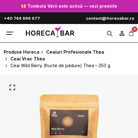
Skip
Tombola Verii este activă — vezi premiile
to
+40 744 996 677
contact@horecabar.ro
content
0
Produse Horeca
Ceaiuri Profesionale Thea
Ceai Vrac Thea
Ceai Wild Berry (fructe de pădure) Thea – 250 g