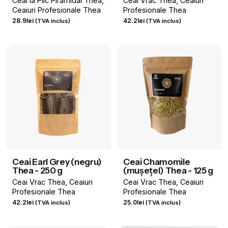
Ceai la Plic Piramidal Thea
Ceai Vrac Thea
Ceaiuri
Ceaiuri Profesionale Thea
Profesionale Thea
28.9
lei
42.2
lei
(TVA inclus)
(TVA inclus)
Ceai Earl Grey (negru)
Ceai Chamomile
Thea - 250 g
(mușețel) Thea - 125 g
Ceai Vrac Thea
Ceaiuri
Ceai Vrac Thea
Ceaiuri
Profesionale Thea
Profesionale Thea
42.2
lei
25.0
lei
(TVA inclus)
(TVA inclus)