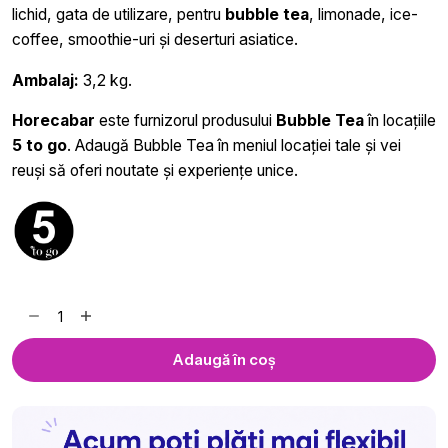
lichid, gata de utilizare, pentru
bubble tea
, limonade, ice-
coffee, smoothie-uri și deserturi asiatice.
Ambalaj:
3,2 kg.
Horecabar
este furnizorul produsului
Bubble Tea
în locațiile
5 to go
. Adaugă Bubble Tea în meniul locației tale și vei
reuși să oferi noutate și experiențe unice.
Cantitate
Bubble
Tea
Adaugă în coș
Căpșuni
-
3.2
kg