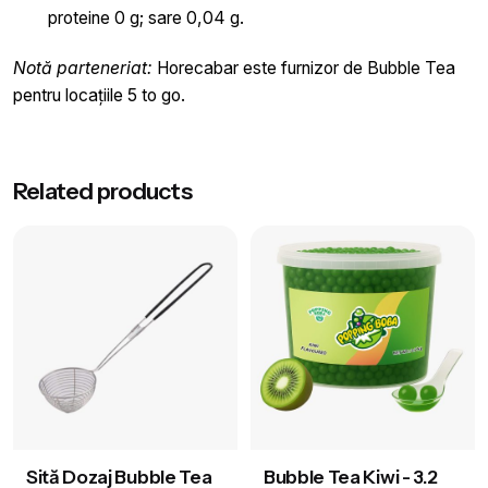
proteine 0 g; sare 0,04 g.
Notă parteneriat:
Horecabar este furnizor de Bubble Tea
pentru locațiile 5 to go.
Greutate
3.2 kg
Related products
Aromă
Căpșuni
Brand
Bubble Tea
Sită Dozaj Bubble Tea
Bubble Tea Kiwi - 3.2