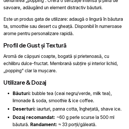
denumirea „popping”. Oferă o senzație intensă și plină de
savoare, adăugând un element distractiv băuturii.
Este un produs gata de utilizare: adaugă o lingură în băutura
ta, smoothie sau desert cu gheață. Disponibil în numeroase
arome pentru personalizare rapidă.
Profil de Gust și Textură
Aromă de căpșuni coapte, bogată și prietenoasă, cu
echilibru dulce-fructat. Membrană subțire și interior lichid,
„popping” clar la mușcare.
Utilizare & Dozaj
Băuturi:
bubble tea (ceai negru/verde, milk tea),
limonade & soda, smoothie & ice coffee.
Deserturi:
iaurturi, panna cotta, înghețată, shave ice.
Dozaj recomandat:
~60 g perle scurse la 500 ml
băutură.
Randament:
≈ 33 porții/găleată.