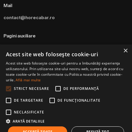
Mail
contact@horecabar.ro
Pagini auxiliare
Termeni si Conditii
×
Acest site web folosește cookie-uri
Politica de utilizare a cookie-urilor
Acest site web folosește cookie-uri pentru a îmbunătăți experiența
Modalitati de plata
utilizatorului. Prin utilizarea site-ului nostru web, sunteți de acord cu
Politica de livrare si retur
toate cookie-urile în conformitate cu Politica noastră privind cookie-
urile.
Află mai multe
STRICT NECESARE
DE PERFORMANȚĂ
DE TARGETARE
DE FUNCŢIONALITATE
Bubble Tea Căpșuni –
145.2
lei
(TVA inclus)
3.2 kg
Adaugă în coș
NECLASIFICATE
Ingrediente Bubble Tea
ARATĂ DETALIILE
© 2026 Horecabar. All rights reserved
ACCEPTĂ TOATE
REFUZĂ TOT