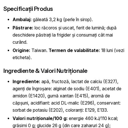
Specificații Produs
Ambalaj:
găleată 3,2 kg (perle în sirop).
Păstrare:
loc răcoros și uscat, ferit de lumină; după
deschidere păstrați la frigider și consumați cât mai
curând.
Origine:
Taiwan.
Termen de valabilitate:
18 luni (vezi
eticheta).
Ingrediente & Valori Nutriționale
Ingrediente:
apă, fructoză, lactat de calciu (E327),
agenți de îngroșare: alginat de sodiu (E401), acetat de
amidon (E1420), gumă xantan (E415), aromă de
căpșuni, acidifiant: acid DL-malic (E296), conservant:
sorbat de potasiu (E202), coloranți: E129, E133.
Valori nutriționale/100 g:
energie 460 kJ/110 kcal;
grăsimi 0 g; glucide 26 g (din care zaharuri 24 g);