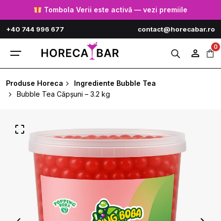
Skip
Tombola Verii este activă — vezi premiile
to
+40 744 996 677
contact@horecabar.ro
content
0
Produse Horeca
Ingrediente Bubble Tea
Bubble Tea Căpșuni – 3.2 kg