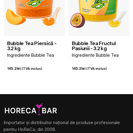
Bubble Tea Piersică -
Bubble Tea Fructul
3.2 kg
Pasiunii - 3.2 kg
Ingrediente Bubble Tea
Ingrediente Bubble Tea
145.2
lei
145.2
lei
(TVA inclus)
(TVA inclus)
Importator și distribuitor național de produse profesionale
pentru HoReCa, din 2008.