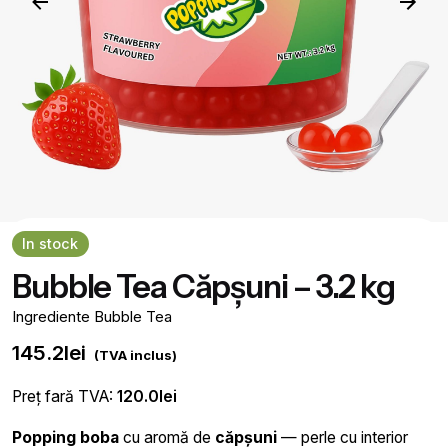
In stock
Bubble Tea Căpșuni – 3.2 kg
Ingrediente Bubble Tea
145.2
lei
(TVA inclus)
Preț fară TVA:
120.0
lei
Popping boba
cu aromă de
căpșuni
— perle cu interior