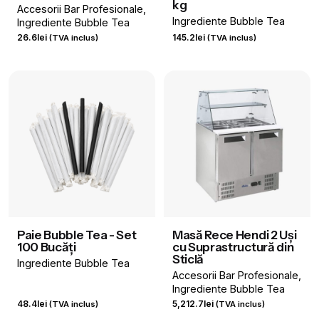
kg
Accesorii Bar Profesionale
Ingrediente Bubble Tea
Ingrediente Bubble Tea
26.6
lei
145.2
lei
(TVA inclus)
(TVA inclus)
Paie Bubble Tea - Set
Masă Rece Hendi 2 Uși
100 Bucăți
cu Suprastructură din
Sticlă
Ingrediente Bubble Tea
Accesorii Bar Profesionale
Ingrediente Bubble Tea
48.4
lei
5,212.7
lei
(TVA inclus)
(TVA inclus)