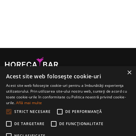
×
Acest site web folosește cookie-uri
Importator și distribuitor național de produse profesionale
pentru HoReCa, din 2008.
Acest site web folosește cookie-uri pentru a îmbunătăți experiența
utilizatorului. Prin utilizarea site-ului nostru web, sunteți de acord cu
toate cookie-urile în conformitate cu Politica noastră privind cookie-
urile.
Află mai multe
STRICT NECESARE
DE PERFORMANȚĂ
Fb.
/
Ig.
DE TARGETARE
DE FUNCŢIONALITATE
NECLASIFICATE