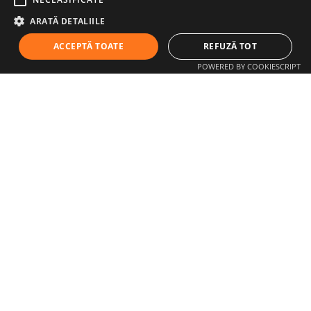
Adresa
ARATĂ DETALIILE
I.P.C. TRADE S.R.L. | RO 16211900 | Adresă: Iași, Str.
ACCEPTĂ TOATE
REFUZĂ TOT
Aleea Decebal nr. 2
POWERED BY COOKIESCRIPT
Telefon
+40 750 103 086
+40 744 996 677
+40 741 760 333
Mail
contact@horecabar.ro
Pagini auxiliare